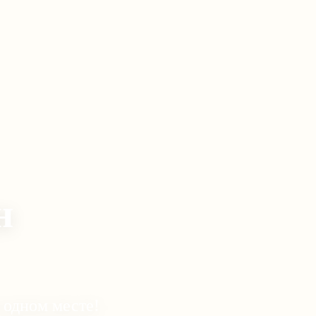
н
 одном месте!