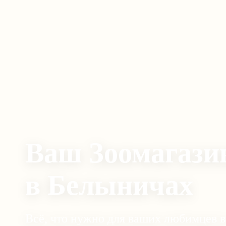
Ваш Зоомагази
в Белыничах
Всё, что нужно для ваших любимцев в